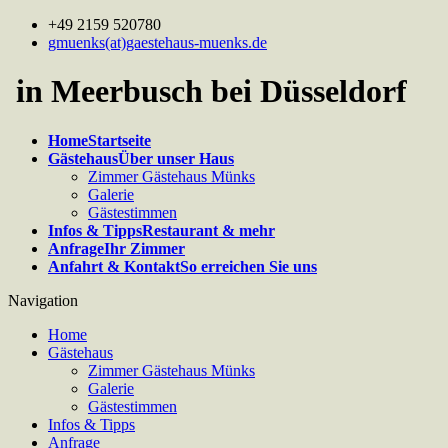
+49 2159 520780
gmuenks(at)gaestehaus-muenks.de
in Meerbusch bei Düsseldorf
Home
Startseite
Gästehaus
Über unser Haus
Zimmer Gästehaus Münks
Galerie
Gästestimmen
Infos & Tipps
Restaurant & mehr
Anfrage
Ihr Zimmer
Anfahrt & Kontakt
So erreichen Sie uns
Navigation
Home
Gästehaus
Zimmer Gästehaus Münks
Galerie
Gästestimmen
Infos & Tipps
Anfrage