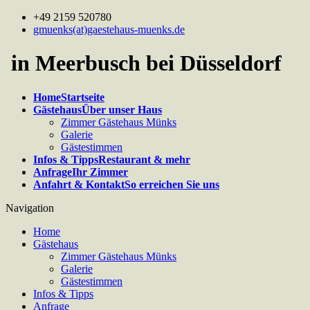
+49 2159 520780
gmuenks(at)gaestehaus-muenks.de
in Meerbusch bei Düsseldorf
Home
Startseite
Gästehaus
Über unser Haus
Zimmer Gästehaus Münks
Galerie
Gästestimmen
Infos & Tipps
Restaurant & mehr
Anfrage
Ihr Zimmer
Anfahrt & Kontakt
So erreichen Sie uns
Navigation
Home
Gästehaus
Zimmer Gästehaus Münks
Galerie
Gästestimmen
Infos & Tipps
Anfrage