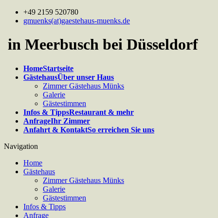
+49 2159 520780
gmuenks(at)gaestehaus-muenks.de
in Meerbusch bei Düsseldorf
Home
Startseite
Gästehaus
Über unser Haus
Zimmer Gästehaus Münks
Galerie
Gästestimmen
Infos & Tipps
Restaurant & mehr
Anfrage
Ihr Zimmer
Anfahrt & Kontakt
So erreichen Sie uns
Navigation
Home
Gästehaus
Zimmer Gästehaus Münks
Galerie
Gästestimmen
Infos & Tipps
Anfrage