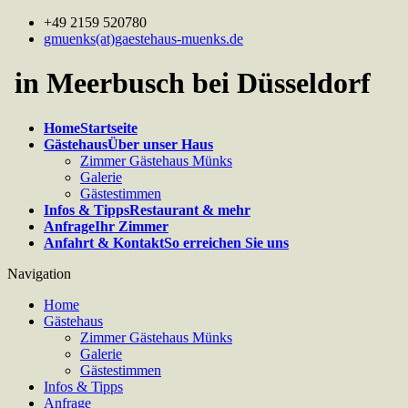
+49 2159 520780
gmuenks(at)gaestehaus-muenks.de
in Meerbusch bei Düsseldorf
Home
Startseite
Gästehaus
Über unser Haus
Zimmer Gästehaus Münks
Galerie
Gästestimmen
Infos & Tipps
Restaurant & mehr
Anfrage
Ihr Zimmer
Anfahrt & Kontakt
So erreichen Sie uns
Navigation
Home
Gästehaus
Zimmer Gästehaus Münks
Galerie
Gästestimmen
Infos & Tipps
Anfrage