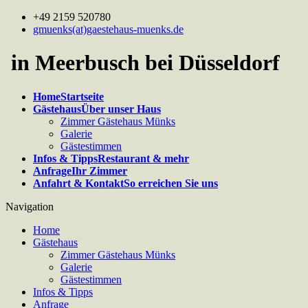
+49 2159 520780
gmuenks(at)gaestehaus-muenks.de
in Meerbusch bei Düsseldorf
Home
Startseite
Gästehaus
Über unser Haus
Zimmer Gästehaus Münks
Galerie
Gästestimmen
Infos & Tipps
Restaurant & mehr
Anfrage
Ihr Zimmer
Anfahrt & Kontakt
So erreichen Sie uns
Navigation
Home
Gästehaus
Zimmer Gästehaus Münks
Galerie
Gästestimmen
Infos & Tipps
Anfrage