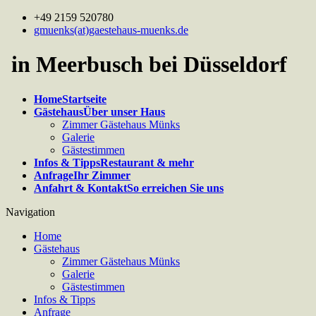
+49 2159 520780
gmuenks(at)gaestehaus-muenks.de
in Meerbusch bei Düsseldorf
Home
Startseite
Gästehaus
Über unser Haus
Zimmer Gästehaus Münks
Galerie
Gästestimmen
Infos & Tipps
Restaurant & mehr
Anfrage
Ihr Zimmer
Anfahrt & Kontakt
So erreichen Sie uns
Navigation
Home
Gästehaus
Zimmer Gästehaus Münks
Galerie
Gästestimmen
Infos & Tipps
Anfrage