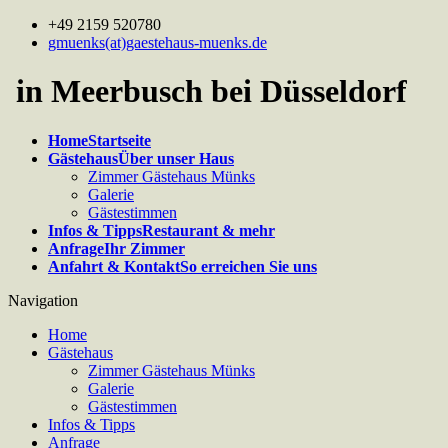
+49 2159 520780
gmuenks(at)gaestehaus-muenks.de
in Meerbusch bei Düsseldorf
Home
Startseite
Gästehaus
Über unser Haus
Zimmer Gästehaus Münks
Galerie
Gästestimmen
Infos & Tipps
Restaurant & mehr
Anfrage
Ihr Zimmer
Anfahrt & Kontakt
So erreichen Sie uns
Navigation
Home
Gästehaus
Zimmer Gästehaus Münks
Galerie
Gästestimmen
Infos & Tipps
Anfrage