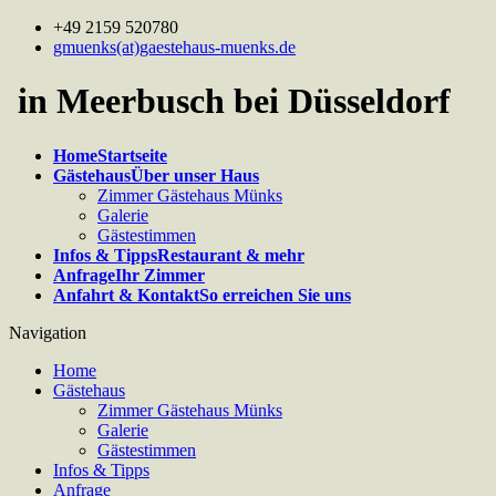
+49 2159 520780
gmuenks(at)gaestehaus-muenks.de
in Meerbusch bei Düsseldorf
Home
Startseite
Gästehaus
Über unser Haus
Zimmer Gästehaus Münks
Galerie
Gästestimmen
Infos & Tipps
Restaurant & mehr
Anfrage
Ihr Zimmer
Anfahrt & Kontakt
So erreichen Sie uns
Navigation
Home
Gästehaus
Zimmer Gästehaus Münks
Galerie
Gästestimmen
Infos & Tipps
Anfrage