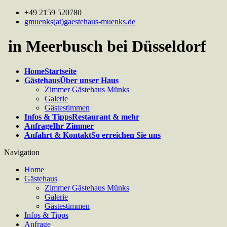
+49 2159 520780
gmuenks(at)gaestehaus-muenks.de
in Meerbusch bei Düsseldorf
Home
Startseite
Gästehaus
Über unser Haus
Zimmer Gästehaus Münks
Galerie
Gästestimmen
Infos & Tipps
Restaurant & mehr
Anfrage
Ihr Zimmer
Anfahrt & Kontakt
So erreichen Sie uns
Navigation
Home
Gästehaus
Zimmer Gästehaus Münks
Galerie
Gästestimmen
Infos & Tipps
Anfrage