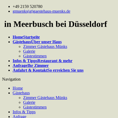
+49 2159 520780
gmuenks(at)gaestehaus-muenks.de
in Meerbusch bei Düsseldorf
Home
Startseite
Gästehaus
Über unser Haus
Zimmer Gästehaus Münks
Galerie
Gästestimmen
Infos & Tipps
Restaurant & mehr
Anfrage
Ihr Zimmer
Anfahrt & Kontakt
So erreichen Sie uns
Navigation
Home
Gästehaus
Zimmer Gästehaus Münks
Galerie
Gästestimmen
Infos & Tipps
Anfrage