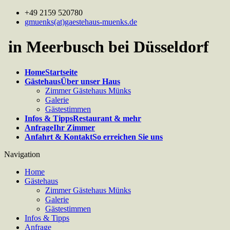
+49 2159 520780
gmuenks(at)gaestehaus-muenks.de
in Meerbusch bei Düsseldorf
Home
Startseite
Gästehaus
Über unser Haus
Zimmer Gästehaus Münks
Galerie
Gästestimmen
Infos & Tipps
Restaurant & mehr
Anfrage
Ihr Zimmer
Anfahrt & Kontakt
So erreichen Sie uns
Navigation
Home
Gästehaus
Zimmer Gästehaus Münks
Galerie
Gästestimmen
Infos & Tipps
Anfrage