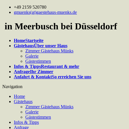
+49 2159 520780
gmuenks(at)gaestehaus-muenks.de
in Meerbusch bei Düsseldorf
Home
Startseite
Gästehaus
Über unser Haus
Zimmer Gästehaus Münks
Galerie
Gästestimmen
Infos & Tipps
Restaurant & mehr
Anfrage
Ihr Zimmer
Anfahrt & Kontakt
So erreichen Sie uns
Navigation
Home
Gästehaus
Zimmer Gästehaus Münks
Galerie
Gästestimmen
Infos & Tipps
Anfrage