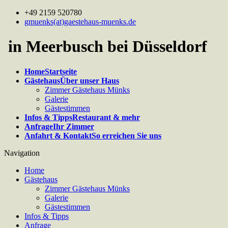
+49 2159 520780
gmuenks(at)gaestehaus-muenks.de
in Meerbusch bei Düsseldorf
Home
Startseite
Gästehaus
Über unser Haus
Zimmer Gästehaus Münks
Galerie
Gästestimmen
Infos & Tipps
Restaurant & mehr
Anfrage
Ihr Zimmer
Anfahrt & Kontakt
So erreichen Sie uns
Navigation
Home
Gästehaus
Zimmer Gästehaus Münks
Galerie
Gästestimmen
Infos & Tipps
Anfrage