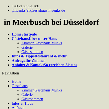
+49 2159 520780
gmuenks(at)gaestehaus-muenks.de
in Meerbusch bei Düsseldorf
Home
Startseite
Gästehaus
Über unser Haus
Zimmer Gästehaus Münks
Galerie
Gästestimmen
Infos & Tipps
Restaurant & mehr
Anfrage
Ihr Zimmer
Anfahrt & Kontakt
So erreichen Sie uns
Navigation
Home
Gästehaus
Zimmer Gästehaus Münks
Galerie
Gästestimmen
Infos & Tipps
Anfrage