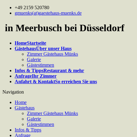
+49 2159 520780
gmuenks(at)gaestehaus-muenks.de
in Meerbusch bei Düsseldorf
Home
Startseite
Gästehaus
Über unser Haus
Zimmer Gästehaus Münks
Galerie
Gästestimmen
Infos & Tipps
Restaurant & mehr
Anfrage
Ihr Zimmer
Anfahrt & Kontakt
So erreichen Sie uns
Navigation
Home
Gästehaus
Zimmer Gästehaus Münks
Galerie
Gästestimmen
Infos & Tipps
Anfrage