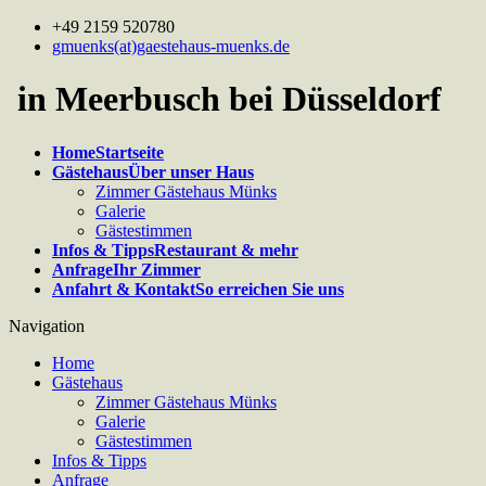
+49 2159 520780
gmuenks(at)gaestehaus-muenks.de
in Meerbusch bei Düsseldorf
Home
Startseite
Gästehaus
Über unser Haus
Zimmer Gästehaus Münks
Galerie
Gästestimmen
Infos & Tipps
Restaurant & mehr
Anfrage
Ihr Zimmer
Anfahrt & Kontakt
So erreichen Sie uns
Navigation
Home
Gästehaus
Zimmer Gästehaus Münks
Galerie
Gästestimmen
Infos & Tipps
Anfrage