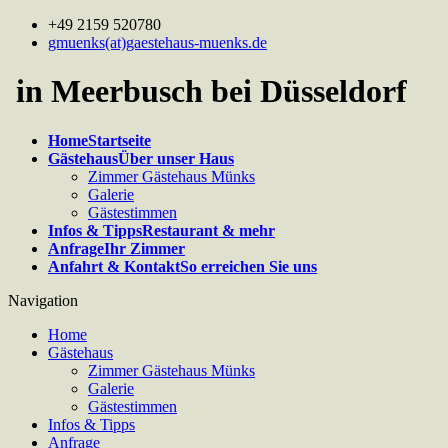
+49 2159 520780
gmuenks(at)gaestehaus-muenks.de
in Meerbusch bei Düsseldorf
Home
Startseite
Gästehaus
Über unser Haus
Zimmer Gästehaus Münks
Galerie
Gästestimmen
Infos & Tipps
Restaurant & mehr
Anfrage
Ihr Zimmer
Anfahrt & Kontakt
So erreichen Sie uns
Navigation
Home
Gästehaus
Zimmer Gästehaus Münks
Galerie
Gästestimmen
Infos & Tipps
Anfrage