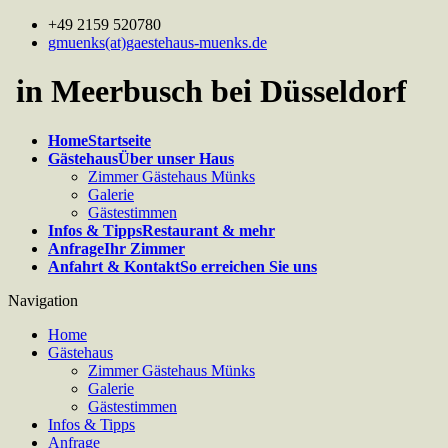
+49 2159 520780
gmuenks(at)gaestehaus-muenks.de
in Meerbusch bei Düsseldorf
Home
Startseite
Gästehaus
Über unser Haus
Zimmer Gästehaus Münks
Galerie
Gästestimmen
Infos & Tipps
Restaurant & mehr
Anfrage
Ihr Zimmer
Anfahrt & Kontakt
So erreichen Sie uns
Navigation
Home
Gästehaus
Zimmer Gästehaus Münks
Galerie
Gästestimmen
Infos & Tipps
Anfrage