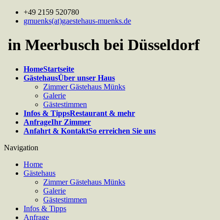
+49 2159 520780
gmuenks(at)gaestehaus-muenks.de
in Meerbusch bei Düsseldorf
Home
Startseite
Gästehaus
Über unser Haus
Zimmer Gästehaus Münks
Galerie
Gästestimmen
Infos & Tipps
Restaurant & mehr
Anfrage
Ihr Zimmer
Anfahrt & Kontakt
So erreichen Sie uns
Navigation
Home
Gästehaus
Zimmer Gästehaus Münks
Galerie
Gästestimmen
Infos & Tipps
Anfrage