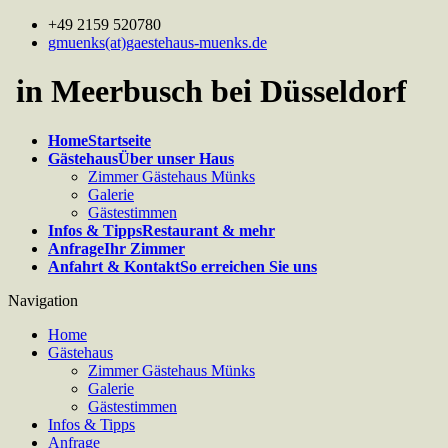
+49 2159 520780
gmuenks(at)gaestehaus-muenks.de
in Meerbusch bei Düsseldorf
Home
Startseite
Gästehaus
Über unser Haus
Zimmer Gästehaus Münks
Galerie
Gästestimmen
Infos & Tipps
Restaurant & mehr
Anfrage
Ihr Zimmer
Anfahrt & Kontakt
So erreichen Sie uns
Navigation
Home
Gästehaus
Zimmer Gästehaus Münks
Galerie
Gästestimmen
Infos & Tipps
Anfrage