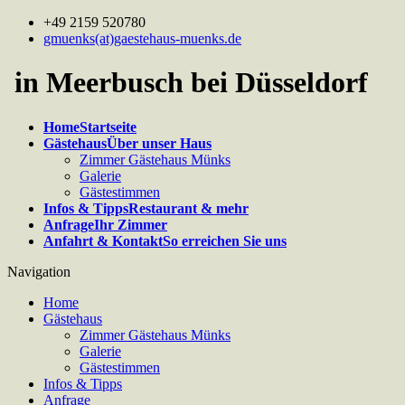
+49 2159 520780
gmuenks(at)gaestehaus-muenks.de
in Meerbusch bei Düsseldorf
Home
Startseite
Gästehaus
Über unser Haus
Zimmer Gästehaus Münks
Galerie
Gästestimmen
Infos & Tipps
Restaurant & mehr
Anfrage
Ihr Zimmer
Anfahrt & Kontakt
So erreichen Sie uns
Navigation
Home
Gästehaus
Zimmer Gästehaus Münks
Galerie
Gästestimmen
Infos & Tipps
Anfrage